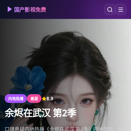
国产影视免费
8.9
内地热播
悬疑
余烬在武汉 第2季
口碑悬疑内地热播《余烬在武汉 第2季》内地热榜，孙