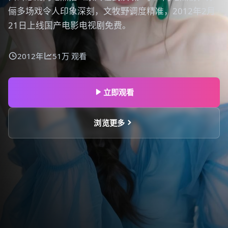
俪多场戏令人印象深刻，文牧野调度精准，2012年2月
21日上线国产电影电视剧免费。
2012年
51万
观看
立即观看
浏览更多